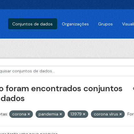
Conjuntos de dados
Organizações
Grupos
Visua
o foram encontrados conjuntos
 dados
etas:
corona
pandemia
13979
corona vírus
For