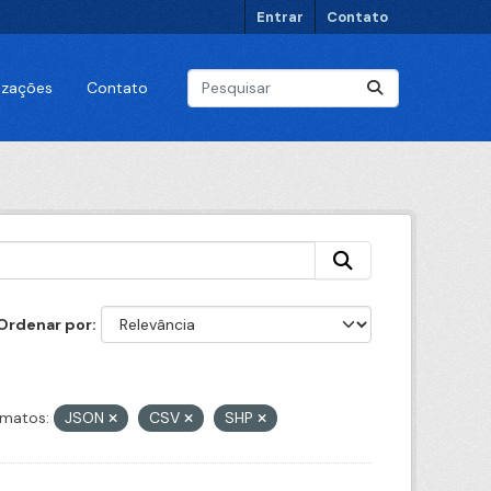
Entrar
Contato
lizações
Contato
Ordenar por
matos:
JSON
CSV
SHP