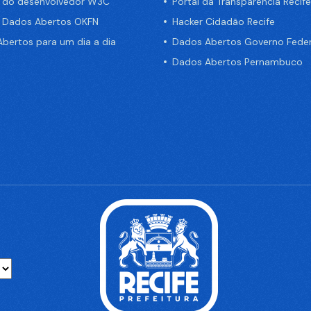
a do desenvolvedor W3C
Portal da Transparência Recife
e Dados Abertos OKFN
Hacker Cidadão Recife
bertos para um dia a dia
Dados Abertos Governo Feder
Dados Abertos Pernambuco