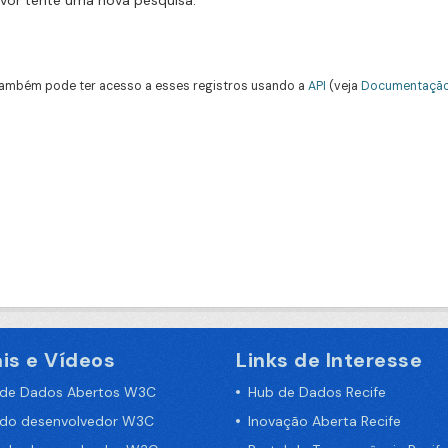
avor tente uma nova pesquisa.
ambém pode ter acesso a esses registros usando a
API
(veja
Documentação
is e Vídeos
Links de Interesse
 de Dados Abertos W3C
Hub de Dados Recife
 do desenvolvedor W3C
Inovação Aberta Recife