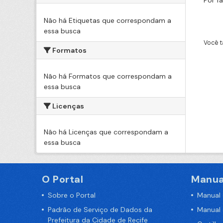
Por f
Não há Etiquetas que correspondam a
essa busca
Você t
Formatos
Não há Formatos que correspondam a
essa busca
Licenças
Não há Licenças que correspondam a
essa busca
O Portal
Manua
Sobre o Portal
Manual
Padrão de Serviço de Dados da
Manual
Prefeitura da Cidade de Recife