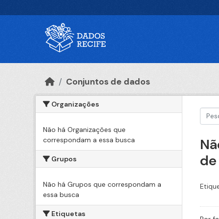
Ir para o conteúdo principal
Conjuntos de dados
Organizações
Não há Organizações que
correspondam a essa busca
Nã
de
Grupos
Não há Grupos que correspondam a
Etiqu
essa busca
Etiquetas