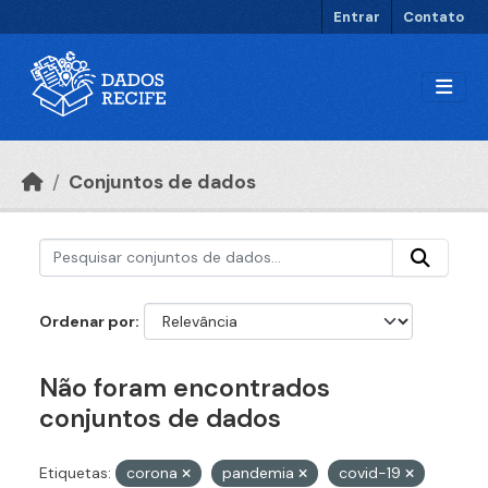
Ir para o conteúdo principal
Entrar
Contato
Conjuntos de dados
Ordenar por
Não foram encontrados
conjuntos de dados
Etiquetas:
corona
pandemia
covid-19