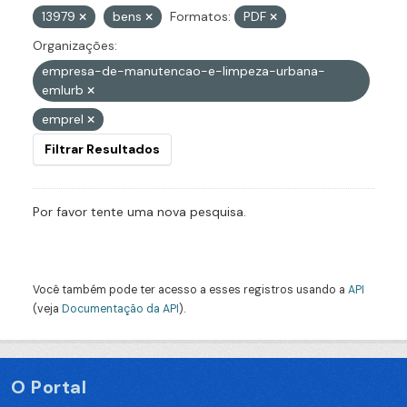
13979
bens
Formatos:
PDF
Organizações:
empresa-de-manutencao-e-limpeza-urbana-
emlurb
emprel
Filtrar Resultados
Por favor tente uma nova pesquisa.
Você também pode ter acesso a esses registros usando a
API
(veja
Documentação da API
).
O Portal