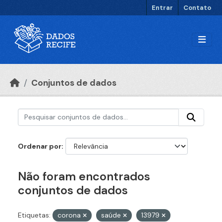
Ir para o conteúdo principal
Entrar
Contato
Conjuntos de dados
Ordenar por
Não foram encontrados
conjuntos de dados
Etiquetas:
corona
saúde
13979