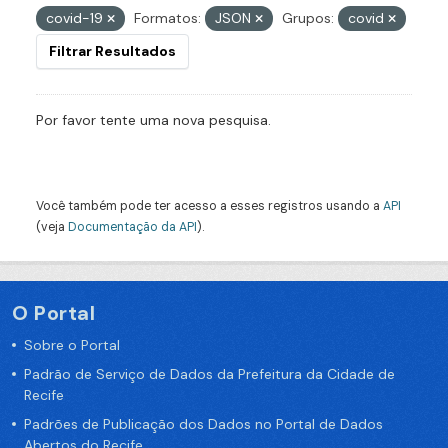
covid-19
Formatos:
JSON
Grupos:
covid
Filtrar Resultados
Por favor tente uma nova pesquisa.
Você também pode ter acesso a esses registros usando a
API
(veja
Documentação da API
).
O Portal
Sobre o Portal
Padrão de Serviço de Dados da Prefeitura da Cidade de
Recife
Padrões de Publicação dos Dados no Portal de Dados
Abertos do Recife