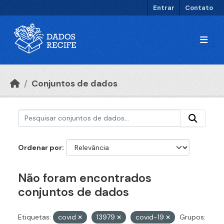
Ir para o conteúdo principal
Entrar
Contato
Conjuntos de dados
Ordenar por
Não foram encontrados
conjuntos de dados
Etiquetas:
covid
13979
covid-19
Grupos: