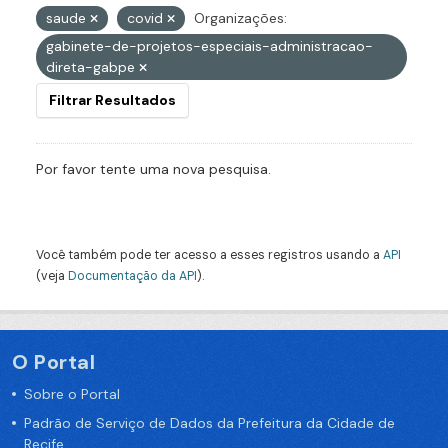
saude
covid
Organizações:
gabinete-de-projetos-especiais-administracao-
direta-gabpe
Filtrar Resultados
Por favor tente uma nova pesquisa.
Você também pode ter acesso a esses registros usando a
API
(veja
Documentação da API
).
O Portal
Sobre o Portal
Padrão de Serviço de Dados da Prefeitura da Cidade de
Recife