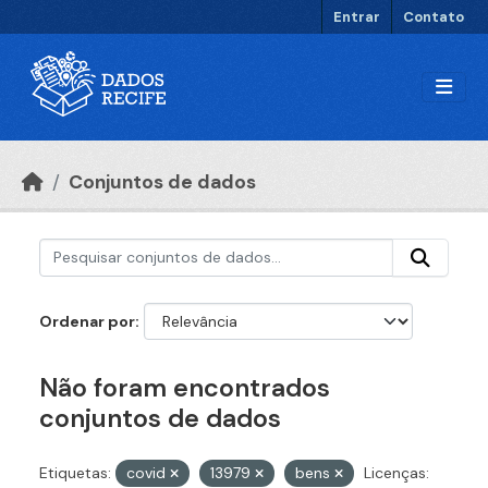
Ir para o conteúdo principal
Entrar
Contato
Conjuntos de dados
Ordenar por
Não foram encontrados
conjuntos de dados
Etiquetas:
covid
13979
bens
Licenças: