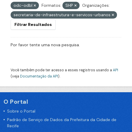
odc-odbl
Formatos:
SHP
Organizações:
secretaria-de-infraestrutura-e-servicos-urbanos
Filtrar Resultados
Por favor tente uma nova pesquisa.
Você também pode ter acesso a esses registros usando a
API
(veja
Documentação da API
).
O Portal
Sobre o Portal
Padrão de Serviço de Dados da Prefeitura da Cidade de
Recife