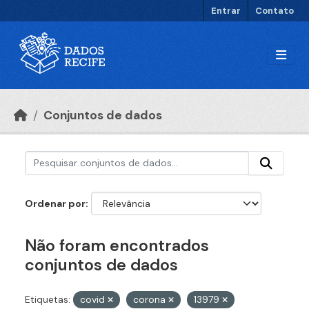
Ir para o conteúdo principal
Entrar
Contato
Conjuntos de dados
Ordenar por
Não foram encontrados
conjuntos de dados
Etiquetas:
covid
corona
13979