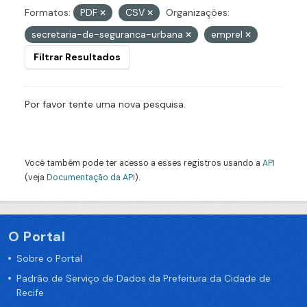
Formatos:
PDF
CSV
Organizações:
secretaria-de-seguranca-urbana
emprel
Filtrar Resultados
Por favor tente uma nova pesquisa.
Você também pode ter acesso a esses registros usando a
API
(veja
Documentação da API
).
O Portal
Sobre o Portal
Padrão de Serviço de Dados da Prefeitura da Cidade de
Recife