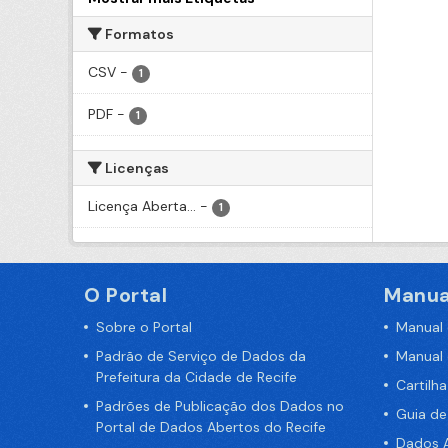
Formatos
CSV
-
1
PDF
-
1
Licenças
Licença Aberta...
-
1
O Portal
Manua
Sobre o Portal
Manual
Padrão de Serviço de Dados da
Manual
Prefeitura da Cidade de Recife
Cartilh
Padrões de Publicação dos Dados no
Guia d
Portal de Dados Abertos do Recife
Dados A