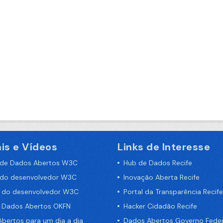
is e Vídeos
Links de Interesse
 de Dados Abertos W3C
Hub de Dados Recife
 do desenvolvedor W3C
Inovação Aberta Recife
a do desenvolvedor W3C
Portal da Transparência Recife
e Dados Abertos OKFN
Hacker Cidadão Recife
bertos para um dia a dia
Dados Abertos Governo Feder