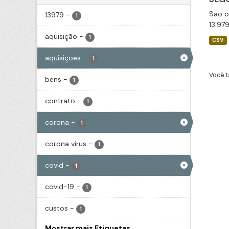
São o
13979
-
1
13.97
aquisição
-
1
CSV
aquisições
-
1
Você t
bens
-
1
contrato
-
1
corona
-
1
corona vírus
-
1
covid
-
1
covid-19
-
1
custos
-
1
Mostrar mais Etiquetas