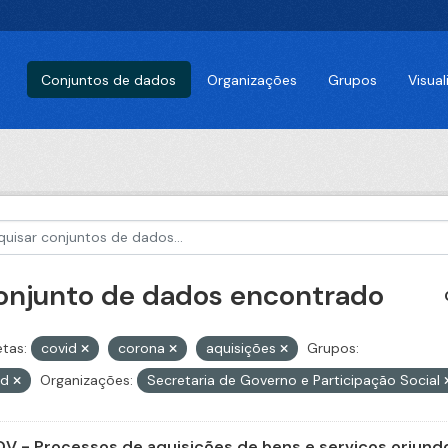
Conjuntos de dados
Organizações
Grupos
Visua
conjunto de dados encontrado
etas:
covid
corona
aquisições
Grupos:
id
Organizações:
Secretaria de Governo e Participação Social
V - Processos de aquisições de bens e serviços oriundo