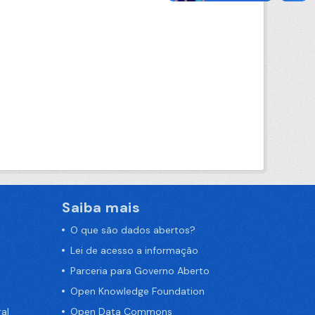
Saiba mais
O que são dados abertos?
Lei de acesso a informação
Parceria para Governo Aberto
Open Knowledge Foundation
al
Open Data Commons