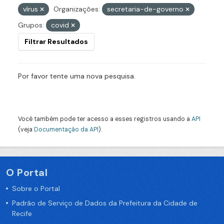
vírus
Organizações:
secretaria-de-governo
Grupos:
covid
Filtrar Resultados
Por favor tente uma nova pesquisa.
Você também pode ter acesso a esses registros usando a
API
(veja
Documentação da API
).
O Portal
Sobre o Portal
Padrão de Serviço de Dados da Prefeitura da Cidade de
Recife