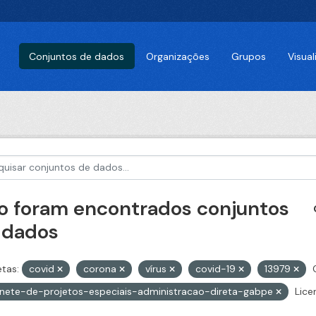
Conjuntos de dados
Organizações
Grupos
Visua
o foram encontrados conjuntos
 dados
etas:
covid
corona
vírus
covid-19
13979
nete-de-projetos-especiais-administracao-direta-gabpe
Lice