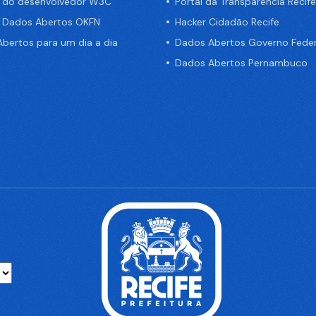
a do desenvolvedor W3C
Portal da Transparência Recife
e Dados Abertos OKFN
Hacker Cidadão Recife
bertos para um dia a dia
Dados Abertos Governo Feder
Dados Abertos Pernambuco