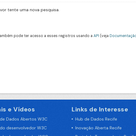
avor tente uma nova pesquisa.
ambém pode ter acesso a esses registros usando a
API
(veja
Documentação
is e Vídeos
Links de Interesse
 de Dados Abertos W3C
Hub de Dados Recife
 do desenvolvedor W3C
Inovação Aberta Recife