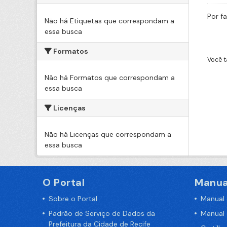
Por f
Não há Etiquetas que correspondam a
essa busca
Formatos
Você t
Não há Formatos que correspondam a
essa busca
Licenças
Não há Licenças que correspondam a
essa busca
O Portal
Manua
Sobre o Portal
Manual
Padrão de Serviço de Dados da
Manual
Prefeitura da Cidade de Recife