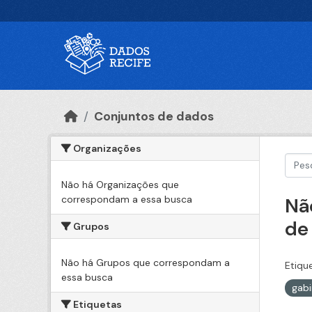
Ir para o conteúdo principal
Conjuntos de dados
Organizações
Não há Organizações que
correspondam a essa busca
Nã
de
Grupos
Não há Grupos que correspondam a
Etiqu
essa busca
gabi
Etiquetas