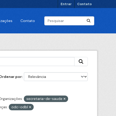
Entrar
Contato
lizações
Contato
Ordenar por
Organizações:
secretaria-de-saude
nças:
odc-odbl