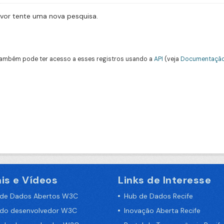
avor tente uma nova pesquisa.
ambém pode ter acesso a esses registros usando a
API
(veja
Documentação
is e Vídeos
Links de Interesse
 de Dados Abertos W3C
Hub de Dados Recife
 do desenvolvedor W3C
Inovação Aberta Recife