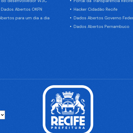
a do desenvolvedor W3C
Portal da Transparência Recife
e Dados Abertos OKFN
Hacker Cidadão Recife
bertos para um dia a dia
Dados Abertos Governo Feder
Dados Abertos Pernambuco