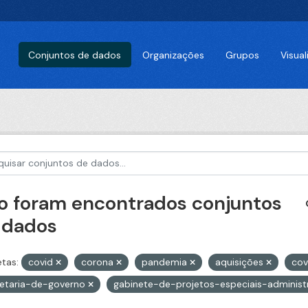
Conjuntos de dados
Organizações
Grupos
Visua
o foram encontrados conjuntos
 dados
etas:
covid
corona
pandemia
aquisições
cov
retaria-de-governo
gabinete-de-projetos-especiais-adminis