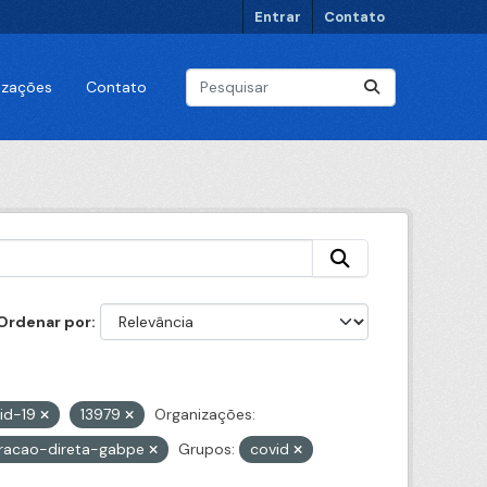
Entrar
Contato
lizações
Contato
Ordenar por
id-19
13979
Organizações:
tracao-direta-gabpe
Grupos:
covid