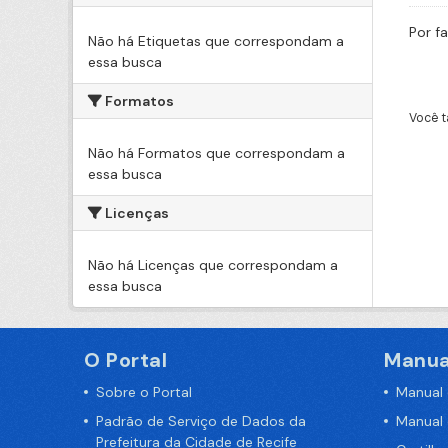
Por f
Não há Etiquetas que correspondam a
essa busca
Formatos
Você t
Não há Formatos que correspondam a
essa busca
Licenças
Não há Licenças que correspondam a
essa busca
O Portal
Manua
Sobre o Portal
Manual
Padrão de Serviço de Dados da
Manual
Prefeitura da Cidade de Recife