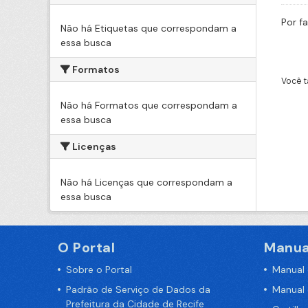
Por f
Não há Etiquetas que correspondam a
essa busca
Formatos
Você t
Não há Formatos que correspondam a
essa busca
Licenças
Não há Licenças que correspondam a
essa busca
O Portal
Manua
Sobre o Portal
Manual
Padrão de Serviço de Dados da
Manual
Prefeitura da Cidade de Recife