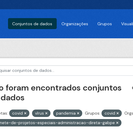
Conjuntos de dados
Organizações
Grupos
Visua
o foram encontrados conjuntos
 dados
etas:
covid
vírus
pandemia
Grupos:
covid
Orga
nete-de-projetos-especiais-administracao-direta-gabpe