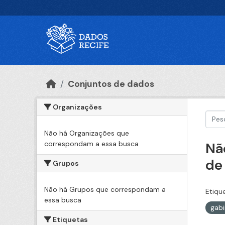
Ir para o conteúdo principal
Conjuntos de dados
Organizações
Não há Organizações que
correspondam a essa busca
Nã
de
Grupos
Não há Grupos que correspondam a
Etiqu
essa busca
gabi
Etiquetas