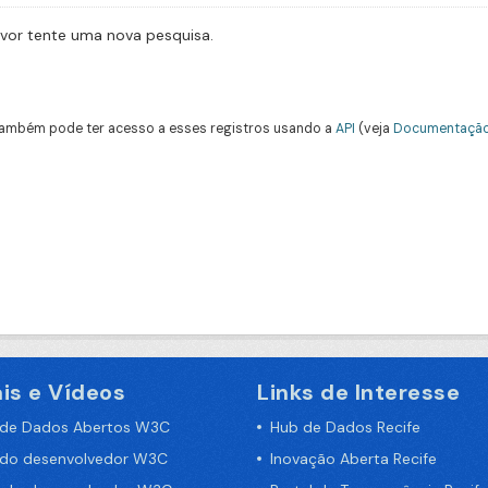
avor tente uma nova pesquisa.
ambém pode ter acesso a esses registros usando a
API
(veja
Documentação
is e Vídeos
Links de Interesse
 de Dados Abertos W3C
Hub de Dados Recife
 do desenvolvedor W3C
Inovação Aberta Recife