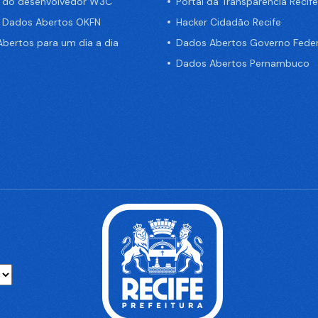
a do desenvolvedor W3C
Portal da Transparência Recife
e Dados Abertos OKFN
Hacker Cidadão Recife
bertos para um dia a dia
Dados Abertos Governo Feder
Dados Abertos Pernambuco