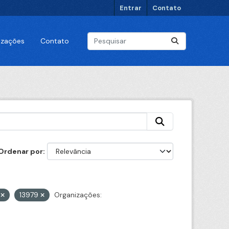
Entrar
Contato
lizações
Contato
Ordenar por
9
13979
Organizações: