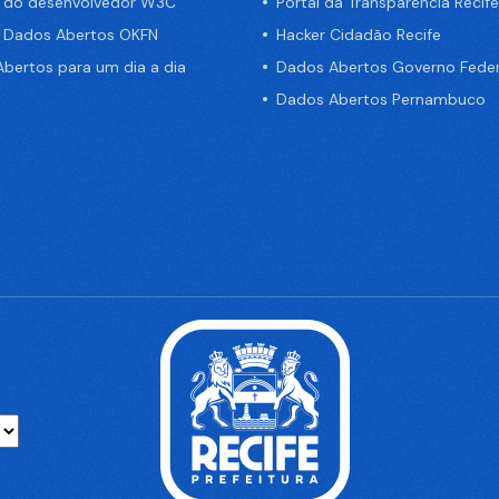
a do desenvolvedor W3C
Portal da Transparência Recife
e Dados Abertos OKFN
Hacker Cidadão Recife
bertos para um dia a dia
Dados Abertos Governo Feder
Dados Abertos Pernambuco