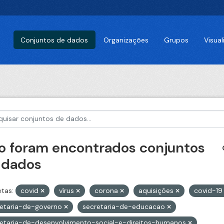
Conjuntos de dados
Organizações
Grupos
Visua
o foram encontrados conjuntos
 dados
etas:
covid
vírus
corona
aquisições
covid-1
retaria-de-governo
secretaria-de-educacao
etaria-de-desenvolvimento-social-e-direitos-humanos