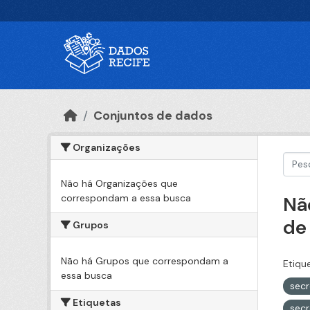
Ir para o conteúdo principal
Conjuntos de dados
Organizações
Não há Organizações que
correspondam a essa busca
Nã
de
Grupos
Não há Grupos que correspondam a
Etiqu
essa busca
sec
Etiquetas
secr