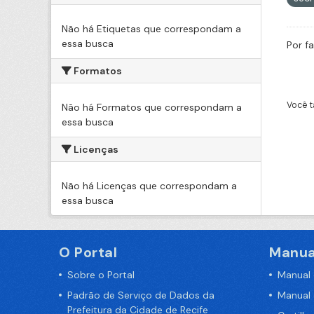
Não há Etiquetas que correspondam a
essa busca
Por f
Formatos
Você t
Não há Formatos que correspondam a
essa busca
Licenças
Não há Licenças que correspondam a
essa busca
O Portal
Manua
Sobre o Portal
Manual
Padrão de Serviço de Dados da
Manual
Prefeitura da Cidade de Recife