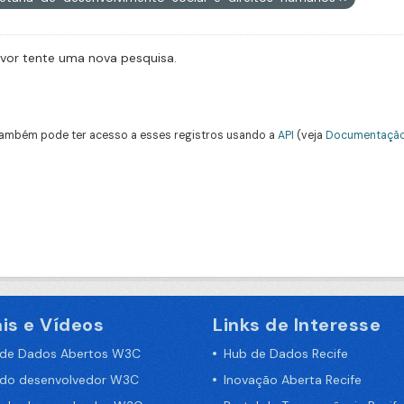
avor tente uma nova pesquisa.
ambém pode ter acesso a esses registros usando a
API
(veja
Documentação
is e Vídeos
Links de Interesse
 de Dados Abertos W3C
Hub de Dados Recife
 do desenvolvedor W3C
Inovação Aberta Recife