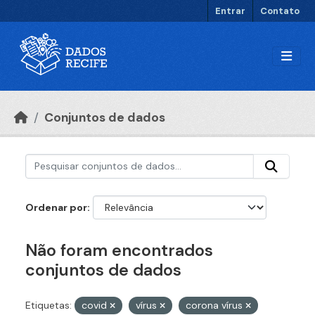
Ir para o conteúdo principal
Entrar
Contato
Conjuntos de dados
Ordenar por
Não foram encontrados
conjuntos de dados
Etiquetas:
covid
vírus
corona vírus