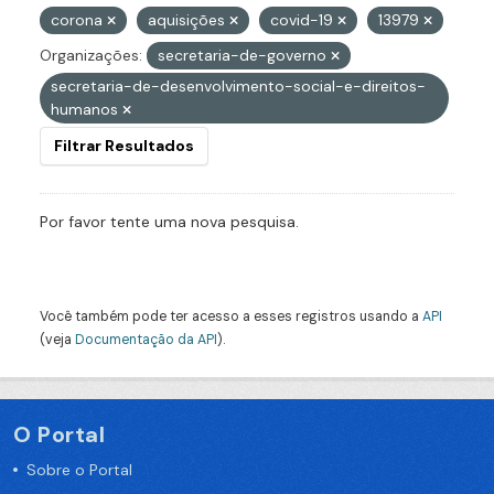
corona
aquisições
covid-19
13979
Organizações:
secretaria-de-governo
secretaria-de-desenvolvimento-social-e-direitos-
humanos
Filtrar Resultados
Por favor tente uma nova pesquisa.
Você também pode ter acesso a esses registros usando a
API
(veja
Documentação da API
).
O Portal
Sobre o Portal