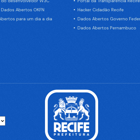
a do desenvolvedor W3C
Portal da Transparência Recife
e Dados Abertos OKFN
Hacker Cidadão Recife
bertos para um dia a dia
Dados Abertos Governo Feder
Dados Abertos Pernambuco