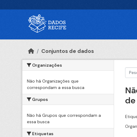
Ir para o conteúdo principal
Conjuntos de dados
Organizações
Não há Organizações que
correspondam a essa busca
Nã
de
Grupos
Não há Grupos que correspondam a
Etiqu
essa busca
Organ
Etiquetas