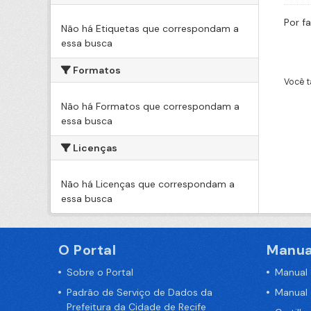
Por f
Não há Etiquetas que correspondam a
essa busca
Formatos
Você t
Não há Formatos que correspondam a
essa busca
Licenças
Não há Licenças que correspondam a
essa busca
O Portal
Manua
Sobre o Portal
Manual
Padrão de Serviço de Dados da
Manual
Prefeitura da Cidade de Recife