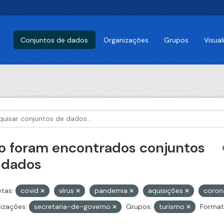
Conjuntos de dados
Organizações
Grupos
Visua
o foram encontrados conjuntos
 dados
etas:
covid
vírus
pandemia
aquisições
coro
izações:
secretaria-de-governo
Grupos:
turismo
Format