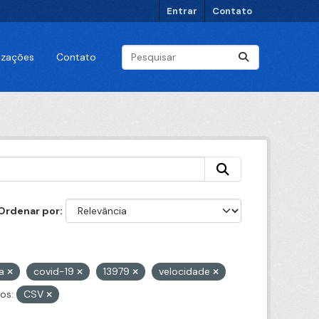
Entrar
Contato
lizações
Contato
Ordenar por
na
covid-19
13979
velocidade
os:
CSV