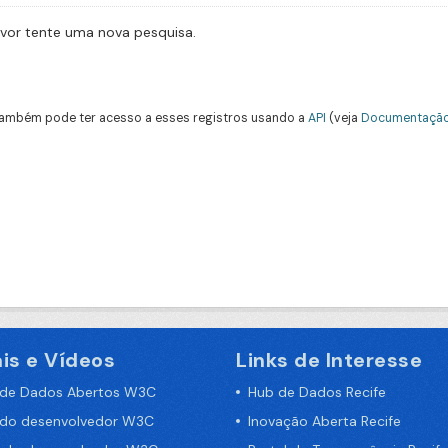
avor tente uma nova pesquisa.
ambém pode ter acesso a esses registros usando a
API
(veja
Documentação
is e Vídeos
Links de Interesse
 de Dados Abertos W3C
Hub de Dados Recife
 do desenvolvedor W3C
Inovação Aberta Recife