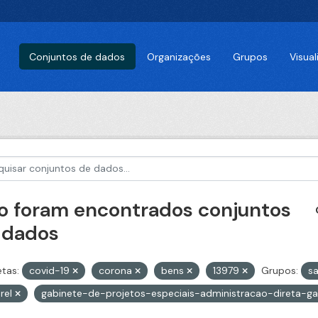
Conjuntos de dados
Organizações
Grupos
Visua
o foram encontrados conjuntos
 dados
etas:
covid-19
corona
bens
13979
Grupos:
s
rel
gabinete-de-projetos-especiais-administracao-direta-