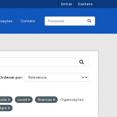
Entrar
Contato
lizações
Contato
Ordenar por
aude
covid
financas
Organizações:
gabpe