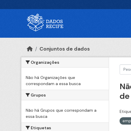
Ir para o conteúdo principal
Conjuntos de dados
Organizações
Não há Organizações que
correspondam a essa busca
Nã
de
Grupos
Não há Grupos que correspondam a
Etiqu
essa busca
emp
Etiquetas