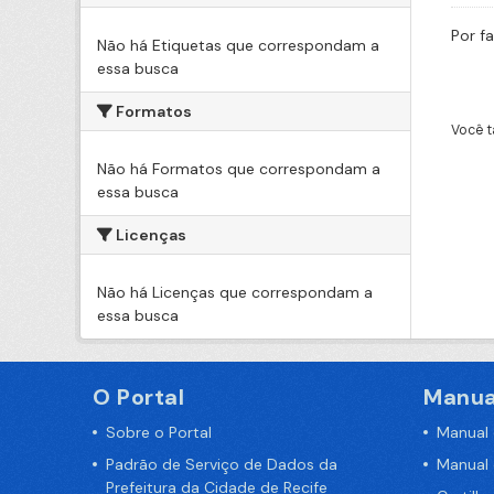
Por f
Não há Etiquetas que correspondam a
essa busca
Formatos
Você t
Não há Formatos que correspondam a
essa busca
Licenças
Não há Licenças que correspondam a
essa busca
O Portal
Manua
Sobre o Portal
Manual
Padrão de Serviço de Dados da
Manual
Prefeitura da Cidade de Recife