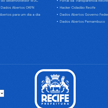
a do desenvolvedor W3C
Portal da Transparência Recife
e Dados Abertos OKFN
Hacker Cidadão Recife
bertos para um dia a dia
Dados Abertos Governo Feder
Dados Abertos Pernambuco