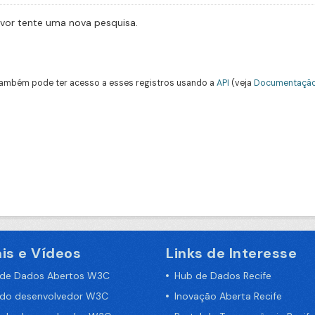
avor tente uma nova pesquisa.
ambém pode ter acesso a esses registros usando a
API
(veja
Documentação
is e Vídeos
Links de Interesse
 de Dados Abertos W3C
Hub de Dados Recife
 do desenvolvedor W3C
Inovação Aberta Recife