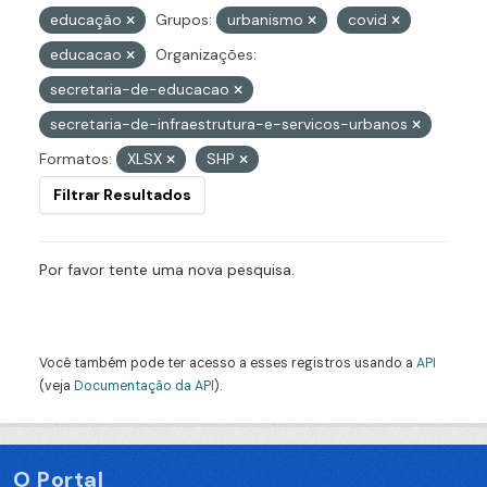
educação
Grupos:
urbanismo
covid
educacao
Organizações:
secretaria-de-educacao
secretaria-de-infraestrutura-e-servicos-urbanos
Formatos:
XLSX
SHP
Filtrar Resultados
Por favor tente uma nova pesquisa.
Você também pode ter acesso a esses registros usando a
API
(veja
Documentação da API
).
O Portal