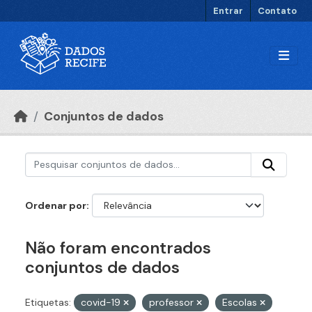
Ir para o conteúdo principal
Entrar
Contato
Conjuntos de dados
Ordenar por
Não foram encontrados
conjuntos de dados
Etiquetas:
covid-19
professor
Escolas