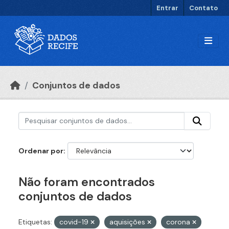
Ir para o conteúdo principal
Entrar
Contato
Conjuntos de dados
Ordenar por
Não foram encontrados
conjuntos de dados
Etiquetas:
covid-19
aquisições
corona