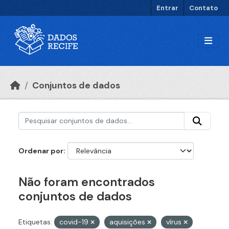
Ir para o conteúdo principal
Entrar
Contato
Conjuntos de dados
Ordenar por
Não foram encontrados
conjuntos de dados
Etiquetas:
covid-19
aquisições
vírus