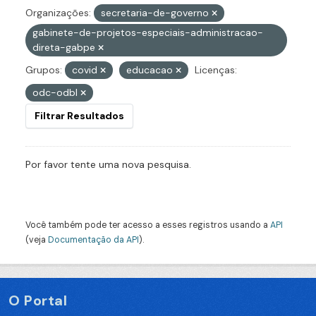
Organizações:
secretaria-de-governo
gabinete-de-projetos-especiais-administracao-
direta-gabpe
Grupos:
covid
educacao
Licenças:
odc-odbl
Filtrar Resultados
Por favor tente uma nova pesquisa.
Você também pode ter acesso a esses registros usando a
API
(veja
Documentação da API
).
O Portal