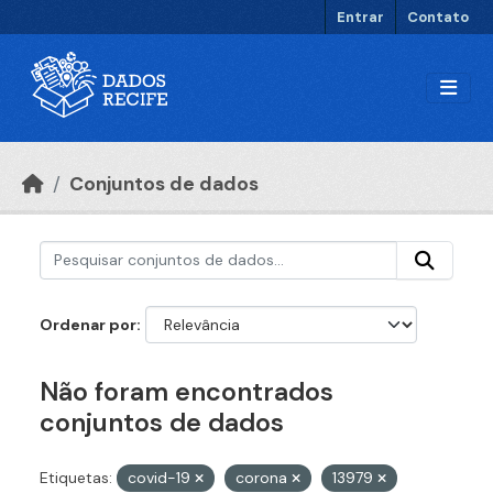
Ir para o conteúdo principal
Entrar
Contato
Conjuntos de dados
Ordenar por
Não foram encontrados
conjuntos de dados
Etiquetas:
covid-19
corona
13979