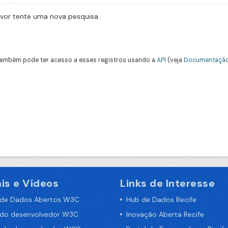
avor tente uma nova pesquisa.
ambém pode ter acesso a esses registros usando a
API
(veja
Documentação
is e Vídeos
Links de Interesse
 de Dados Abertos W3C
Hub de Dados Recife
 do desenvolvedor W3C
Inovação Aberta Recife