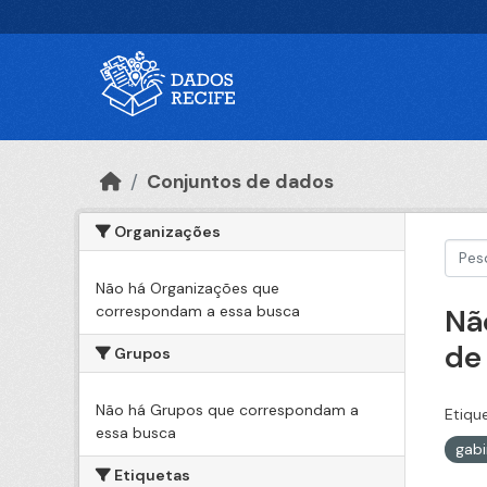
Ir para o conteúdo principal
Conjuntos de dados
Organizações
Não há Organizações que
correspondam a essa busca
Nã
de
Grupos
Não há Grupos que correspondam a
Etiqu
essa busca
gabi
Etiquetas