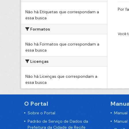
Por f
Não há Etiquetas que correspondam a
essa busca
Formatos
Você t
Não há Formatos que correspondam a
essa busca
Licenças
Não há Licenças que correspondam a
essa busca
O Portal
Manua
Sobre o Portal
Manual
Padrão de Serviço de Dados da
Manual
Prefeitura da Cidade de Recife