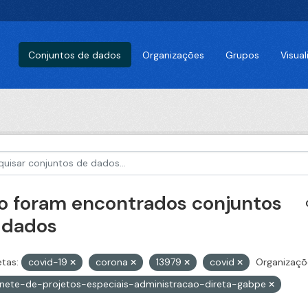
Conjuntos de dados
Organizações
Grupos
Visua
o foram encontrados conjuntos
 dados
etas:
covid-19
corona
13979
covid
Organizaçõ
nete-de-projetos-especiais-administracao-direta-gabpe