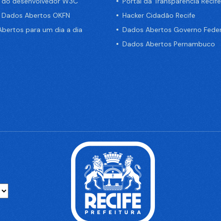
a do desenvolvedor W3C
Portal da Transparência Recife
e Dados Abertos OKFN
Hacker Cidadão Recife
bertos para um dia a dia
Dados Abertos Governo Feder
Dados Abertos Pernambuco