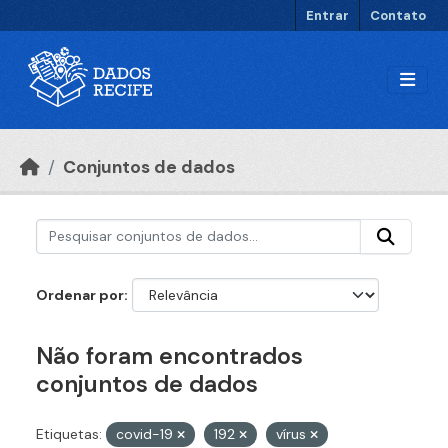
Ir para o conteúdo principal
Entrar
Contato
Conjuntos de dados
Ordenar por
Não foram encontrados
conjuntos de dados
Etiquetas:
covid-19
192
vírus