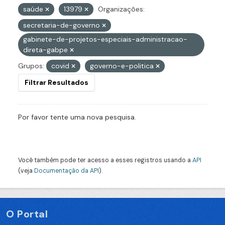
saúde
13979
Organizações:
secretaria-de-governo
gabinete-de-projetos-especiais-administracao-
direta-gabpe
Grupos:
covid
governo-e-politica
Filtrar Resultados
Por favor tente uma nova pesquisa.
Você também pode ter acesso a esses registros usando a
API
(veja
Documentação da API
).
O Portal