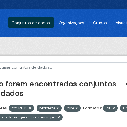
Conjuntos de dados
Organizações
Grupos
Visua
o foram encontrados conjuntos
 dados
etas:
covid-19
bicicleta
bike
Formatos:
ZIP
C
roladoria-geral-do-municipio