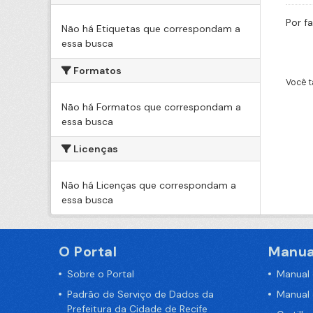
Por f
Não há Etiquetas que correspondam a
essa busca
Formatos
Você t
Não há Formatos que correspondam a
essa busca
Licenças
Não há Licenças que correspondam a
essa busca
O Portal
Manua
Sobre o Portal
Manual
Padrão de Serviço de Dados da
Manual
Prefeitura da Cidade de Recife