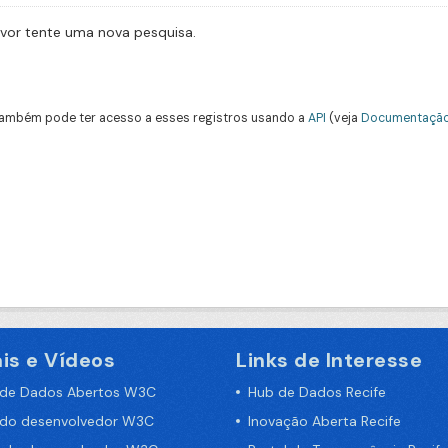
avor tente uma nova pesquisa.
ambém pode ter acesso a esses registros usando a
API
(veja
Documentação
is e Vídeos
Links de Interesse
 de Dados Abertos W3C
Hub de Dados Recife
 do desenvolvedor W3C
Inovação Aberta Recife