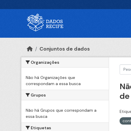
Ir para o conteúdo principal
Conjuntos de dados
Organizações
Não há Organizações que
correspondam a essa busca
Nã
de
Grupos
Não há Grupos que correspondam a
Etiqu
essa busca
cont
Etiquetas