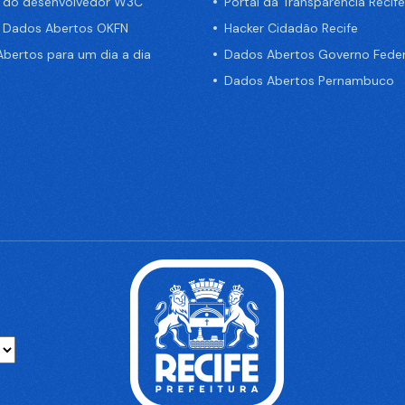
a do desenvolvedor W3C
Portal da Transparência Recife
e Dados Abertos OKFN
Hacker Cidadão Recife
bertos para um dia a dia
Dados Abertos Governo Feder
Dados Abertos Pernambuco