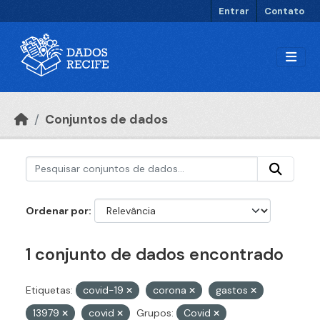
Ir para o conteúdo principal
Entrar
Contato
Conjuntos de dados
Ordenar por
1 conjunto de dados encontrado
Etiquetas:
covid-19
corona
gastos
13979
covid
Grupos:
Covid