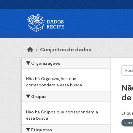
Ir para o conteúdo principal
Conjuntos de dados
Organizações
Não há Organizações que
correspondam a essa busca
Nã
de
Grupos
Não há Grupos que correspondam a
Etiqu
essa busca
sec
Etiquetas