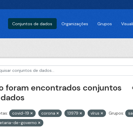
Conjuntos de dados
Organizações
Grupos
Visua
o foram encontrados conjuntos
 dados
etas:
covid-19
corona
13979
vírus
Grupos:
s
retaria-de-governo