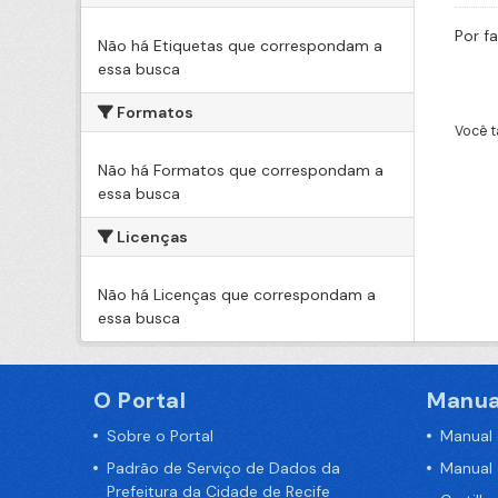
Por f
Não há Etiquetas que correspondam a
essa busca
Formatos
Você t
Não há Formatos que correspondam a
essa busca
Licenças
Não há Licenças que correspondam a
essa busca
O Portal
Manua
Sobre o Portal
Manual
Padrão de Serviço de Dados da
Manual
Prefeitura da Cidade de Recife