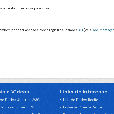
avor tente uma nova pesquisa.
ambém pode ter acesso a esses registros usando a
API
(veja
Documentação
is e Vídeos
Links de Interesse
 de Dados Abertos W3C
Hub de Dados Recife
 do desenvolvedor W3C
Inovação Aberta Recife