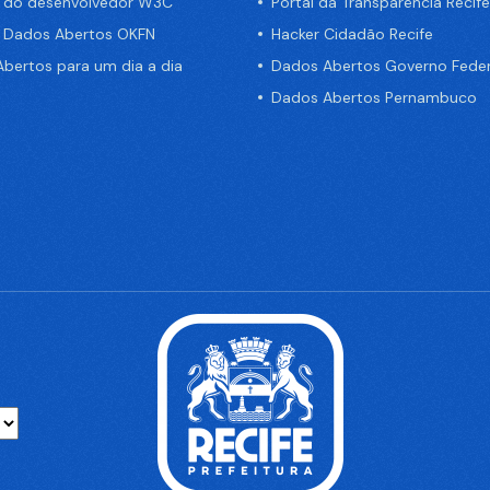
a do desenvolvedor W3C
Portal da Transparência Recife
e Dados Abertos OKFN
Hacker Cidadão Recife
bertos para um dia a dia
Dados Abertos Governo Feder
Dados Abertos Pernambuco