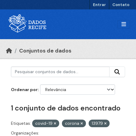
Ir para o conteúdo principal
Entrar
Contato
Conjuntos de dados
Ordenar por
1 conjunto de dados encontrado
Etiquetas:
covid-19
corona
13979
Organizações: