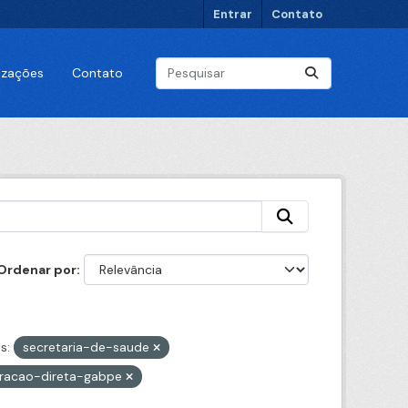
Entrar
Contato
lizações
Contato
Ordenar por
s:
secretaria-de-saude
tracao-direta-gabpe