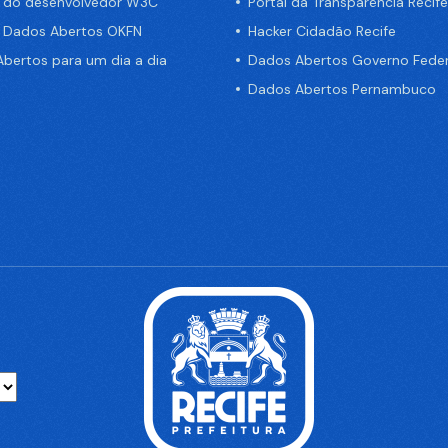
a do desenvolvedor W3C
Portal da Transparência Recife
e Dados Abertos OKFN
Hacker Cidadão Recife
bertos para um dia a dia
Dados Abertos Governo Feder
Dados Abertos Pernambuco