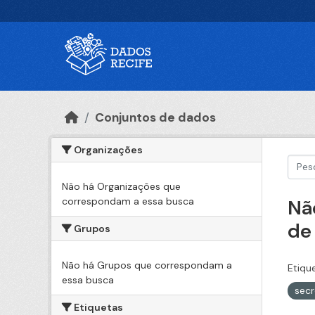
Ir para o conteúdo principal
Conjuntos de dados
Organizações
Não há Organizações que
correspondam a essa busca
Nã
de
Grupos
Não há Grupos que correspondam a
Etiqu
essa busca
secr
Etiquetas