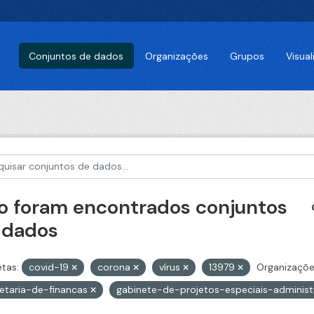
Conjuntos de dados
Organizações
Grupos
Visua
o foram encontrados conjuntos
 dados
etas:
covid-19
corona
vírus
13979
Organizaçõe
etaria-de-financas
gabinete-de-projetos-especiais-adminis