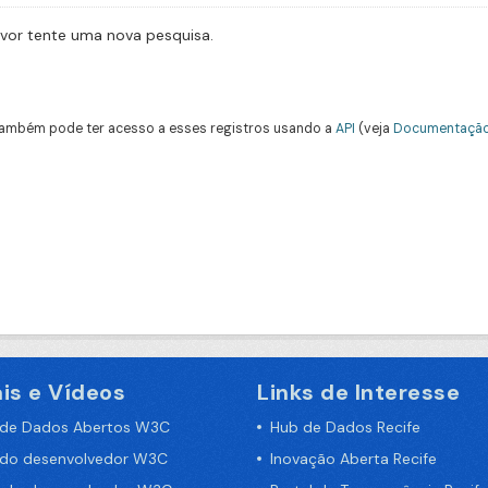
avor tente uma nova pesquisa.
ambém pode ter acesso a esses registros usando a
API
(veja
Documentação
is e Vídeos
Links de Interesse
 de Dados Abertos W3C
Hub de Dados Recife
 do desenvolvedor W3C
Inovação Aberta Recife