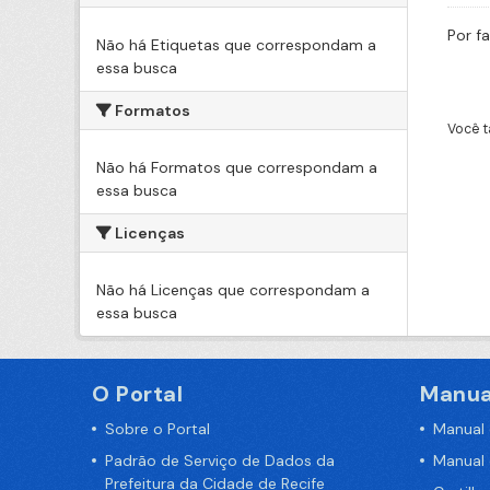
Por f
Não há Etiquetas que correspondam a
essa busca
Formatos
Você t
Não há Formatos que correspondam a
essa busca
Licenças
Não há Licenças que correspondam a
essa busca
O Portal
Manua
Sobre o Portal
Manual
Padrão de Serviço de Dados da
Manual
Prefeitura da Cidade de Recife