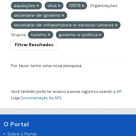
aquisições
vírus
13979
Organizações:
secretaria-de-governo
secretaria-de-infraestrutura-e-servicos-urbanos
Grupos:
turismo
governo-e-politica
Filtrar Resultados
Por favor tente uma nova pesquisa.
Você também pode ter acesso a esses registros usando a
API
(veja
Documentação da API
).
O Portal
Sobre o Portal