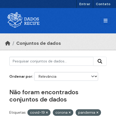
Ir para o conteúdo principal
Entrar
Contato
Conjuntos de dados
Ordenar por
Não foram encontrados
conjuntos de dados
Etiquetas:
covid-19
corona
pandemia