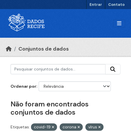
Ir para o conteúdo principal
Entrar
Contato
Conjuntos de dados
Ordenar por
Não foram encontrados
conjuntos de dados
Etiquetas:
covid-19
corona
vírus