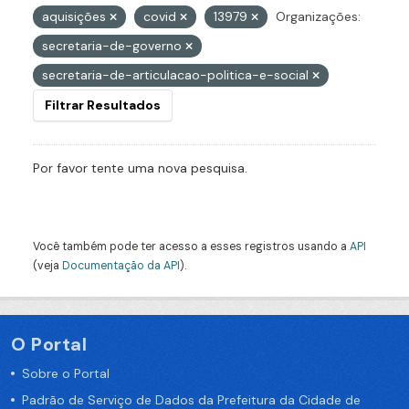
aquisições
covid
13979
Organizações:
secretaria-de-governo
secretaria-de-articulacao-politica-e-social
Filtrar Resultados
Por favor tente uma nova pesquisa.
Você também pode ter acesso a esses registros usando a
API
(veja
Documentação da API
).
O Portal
Sobre o Portal
Padrão de Serviço de Dados da Prefeitura da Cidade de