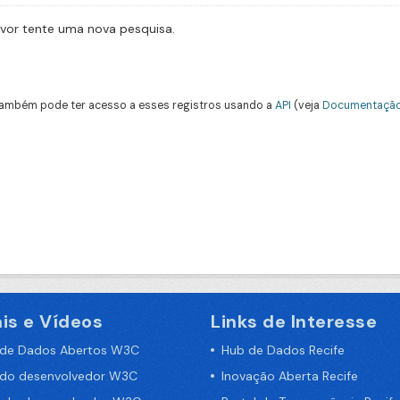
avor tente uma nova pesquisa.
ambém pode ter acesso a esses registros usando a
API
(veja
Documentação
is e Vídeos
Links de Interesse
 de Dados Abertos W3C
Hub de Dados Recife
 do desenvolvedor W3C
Inovação Aberta Recife