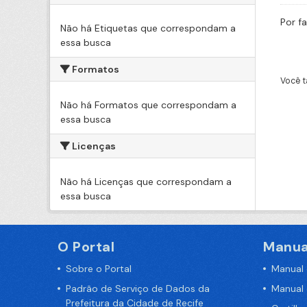
Por f
Não há Etiquetas que correspondam a
essa busca
Formatos
Você t
Não há Formatos que correspondam a
essa busca
Licenças
Não há Licenças que correspondam a
essa busca
O Portal
Manua
Sobre o Portal
Manual
Padrão de Serviço de Dados da
Manual
Prefeitura da Cidade de Recife