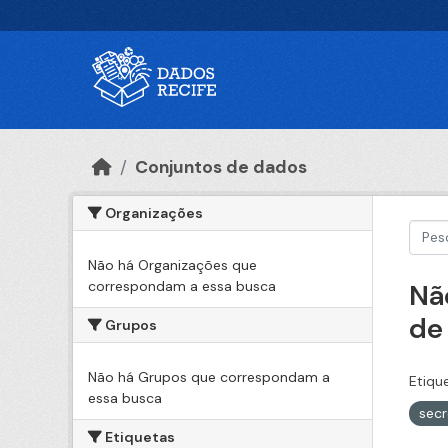
Ir para o conteúdo principal
Conjuntos de dados
Organizações
Não há Organizações que
correspondam a essa busca
Nã
de
Grupos
Não há Grupos que correspondam a
Etiqu
essa busca
sec
Etiquetas