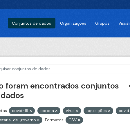
Conjuntos de dados
Organizações
Grupos
Visua
o foram encontrados conjuntos
 dados
etas:
covid-19
corona
vírus
aquisições
covi
retaria-de-governo
Formatos:
CSV