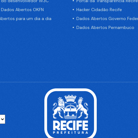
a do desenvolvedor W3C
Portal da Transparência Recife
e Dados Abertos OKFN
Hacker Cidadão Recife
bertos para um dia a dia
Dados Abertos Governo Feder
Dados Abertos Pernambuco