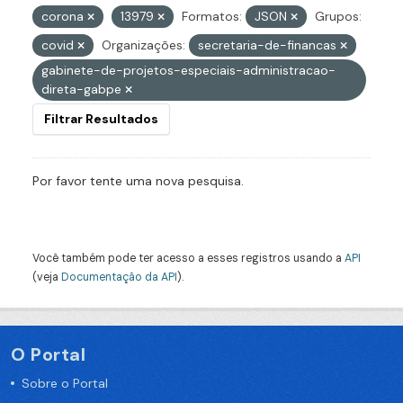
corona
13979
Formatos:
JSON
Grupos:
covid
Organizações:
secretaria-de-financas
gabinete-de-projetos-especiais-administracao-
direta-gabpe
Filtrar Resultados
Por favor tente uma nova pesquisa.
Você também pode ter acesso a esses registros usando a
API
(veja
Documentação da API
).
O Portal
Sobre o Portal