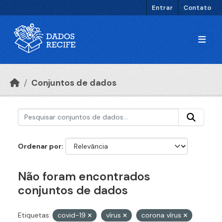
Ir para o conteúdo principal
Entrar
Contato
Conjuntos de dados
Ordenar por
Não foram encontrados
conjuntos de dados
Etiquetas:
covid-19
vírus
corona vírus