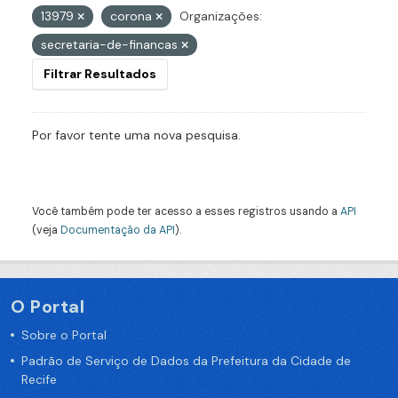
13979
corona
Organizações:
secretaria-de-financas
Filtrar Resultados
Por favor tente uma nova pesquisa.
Você também pode ter acesso a esses registros usando a
API
(veja
Documentação da API
).
O Portal
Sobre o Portal
Padrão de Serviço de Dados da Prefeitura da Cidade de
Recife