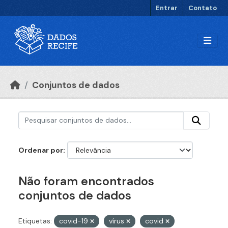
Ir para o conteúdo principal
Entrar
Contato
Conjuntos de dados
Ordenar por
Não foram encontrados
conjuntos de dados
Etiquetas:
covid-19
vírus
covid