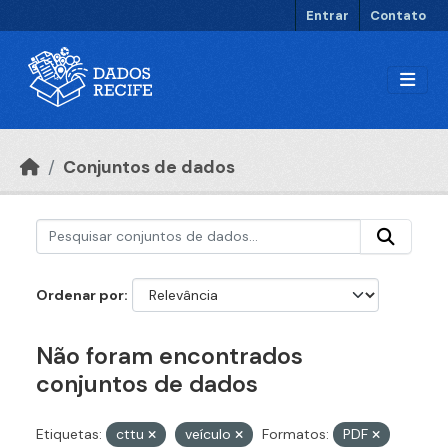
Ir para o conteúdo principal
Entrar
Contato
Conjuntos de dados
Ordenar por
Não foram encontrados
conjuntos de dados
Etiquetas:
cttu
veículo
Formatos:
PDF