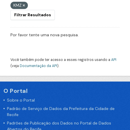
KMZ
Filtrar Resultados
Por favor tente uma nova pesquisa.
Você também pode ter acesso a esses registros usando a
API
(veja
Documentação da API
).
O Portal
Sobre o Portal
Padrão de Serviço de Dados da Prefeitura da Cidade de
Recife
Padrões de Publicação dos Dados no Portal de Dados
Abertos do Recife