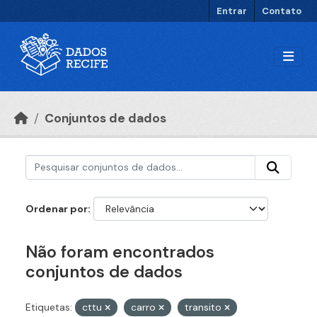
Ir para o conteúdo principal
Entrar
Contato
Conjuntos de dados
Ordenar por
Não foram encontrados
conjuntos de dados
Etiquetas:
cttu
carro
transito