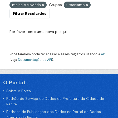
malha cicloviária
Grupos:
urbanismo
Filtrar Resultados
Por favor tente uma nova pesquisa.
Você também pode ter acesso a esses registros usando a
API
(veja
Documentação da API
).
O Portal
Sobre o Portal
Padrão de Serviço de Dados da Prefeitura da Cidade de
Recife
Padrões de Publicação dos Dados no Portal de Dados
Abertos do Recife