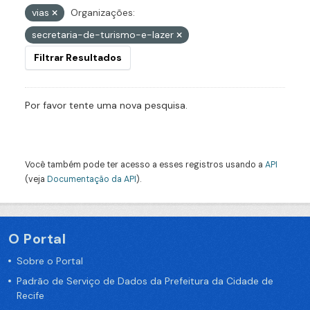
vias
Organizações:
secretaria-de-turismo-e-lazer
Filtrar Resultados
Por favor tente uma nova pesquisa.
Você também pode ter acesso a esses registros usando a
API
(veja
Documentação da API
).
O Portal
Sobre o Portal
Padrão de Serviço de Dados da Prefeitura da Cidade de
Recife