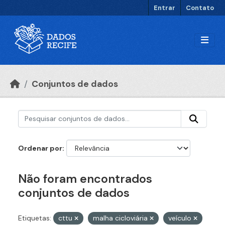
Ir para o conteúdo principal
Entrar
Contato
Conjuntos de dados
Ordenar por
Não foram encontrados
conjuntos de dados
Etiquetas:
cttu
malha cicloviária
veículo