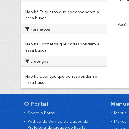
Por f
Não há Etiquetas que correspondam a
essa busca
Você t
Formatos
Não há Formatos que correspondam a
essa busca
Licenças
Não há Licenças que correspondam a
essa busca
O Portal
Manua
Sobre o Portal
Manual
Padrão de Serviço de Dados da
Manual
Prefeitura da Cidade de Recife