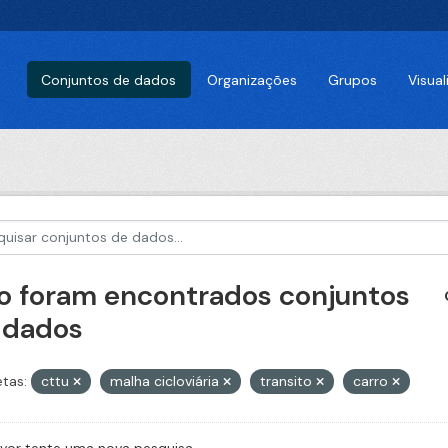
Conjuntos de dados
Organizações
Grupos
Visua
o foram encontrados conjuntos
 dados
etas:
cttu
malha cicloviária
transito
carro