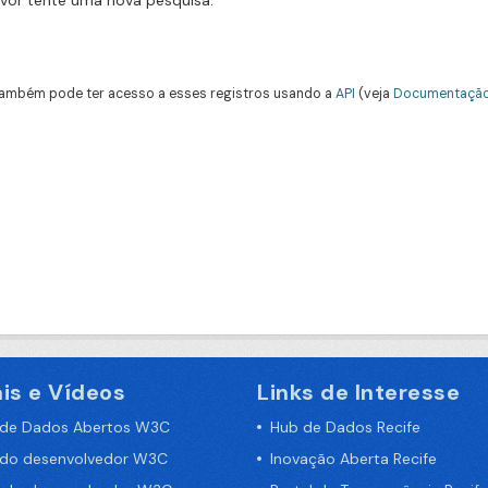
avor tente uma nova pesquisa.
ambém pode ter acesso a esses registros usando a
API
(veja
Documentação
is e Vídeos
Links de Interesse
 de Dados Abertos W3C
Hub de Dados Recife
 do desenvolvedor W3C
Inovação Aberta Recife