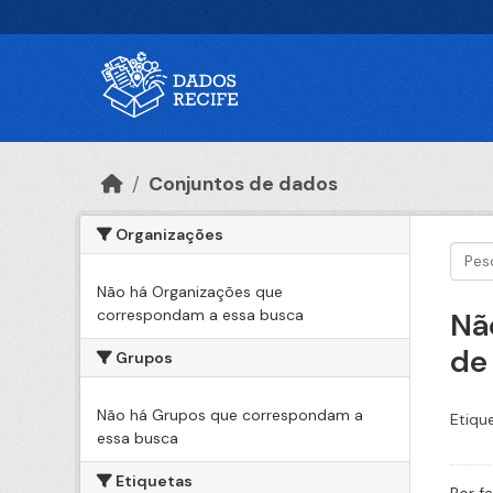
Ir para o conteúdo principal
Conjuntos de dados
Organizações
Não há Organizações que
correspondam a essa busca
Nã
de
Grupos
Não há Grupos que correspondam a
Etiqu
essa busca
Etiquetas