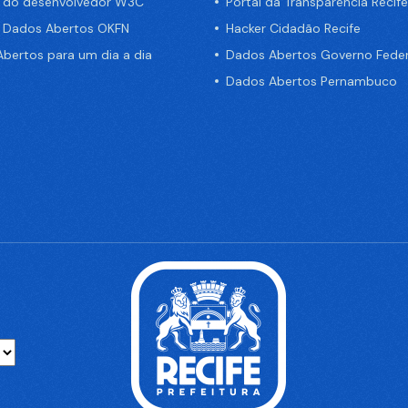
a do desenvolvedor W3C
Portal da Transparência Recife
e Dados Abertos OKFN
Hacker Cidadão Recife
bertos para um dia a dia
Dados Abertos Governo Feder
Dados Abertos Pernambuco