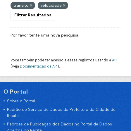
transito
velocidade
Filtrar Resultados
Por favor tente uma nova pesquisa.
Você também pode ter acesso a esses registros usando a
API
(veja
Documentação da API
).
O Portal
Sobre o Portal
Padrão de Serviço de Dados da Prefeitura da Cidade de
Recife
Padrões de Publicação dos Dados no Portal de Dados
Abertos do Recife