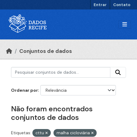
Ir para o conteúdo principal
Entrar
Contato
Conjuntos de dados
Ordenar por
Não foram encontrados
conjuntos de dados
Etiquetas:
cttu
malha cicloviária