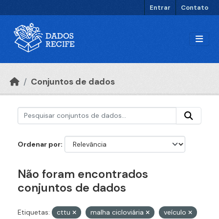
Ir para o conteúdo principal
Entrar
Contato
Conjuntos de dados
Ordenar por
Não foram encontrados
conjuntos de dados
Etiquetas:
cttu
malha cicloviária
veículo