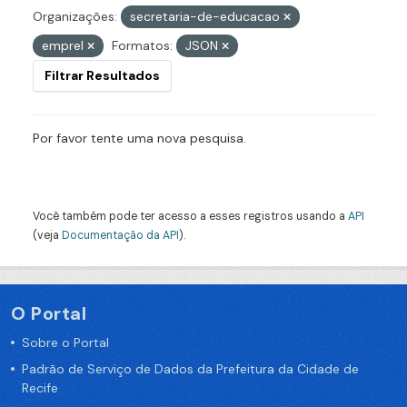
Organizações:
secretaria-de-educacao
emprel
Formatos:
JSON
Filtrar Resultados
Por favor tente uma nova pesquisa.
Você também pode ter acesso a esses registros usando a
API
(veja
Documentação da API
).
O Portal
Sobre o Portal
Padrão de Serviço de Dados da Prefeitura da Cidade de
Recife