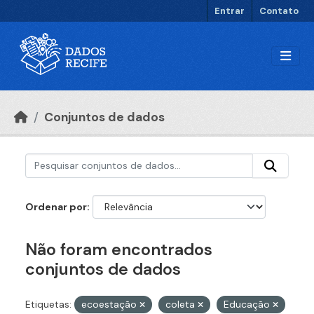
Ir para o conteúdo principal
Entrar
Contato
Conjuntos de dados
Ordenar por
Não foram encontrados
conjuntos de dados
Etiquetas:
ecoestação
coleta
Educação