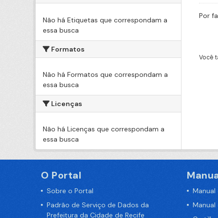
Por f
Não há Etiquetas que correspondam a
essa busca
Formatos
Você t
Não há Formatos que correspondam a
essa busca
Licenças
Não há Licenças que correspondam a
essa busca
O Portal
Manua
Sobre o Portal
Manual
Padrão de Serviço de Dados da
Manual
Prefeitura da Cidade de Recife