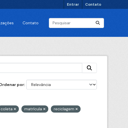
Entrar
Contato
lizações
Contato
Ordenar por
coleta
matrícula
reciclagem