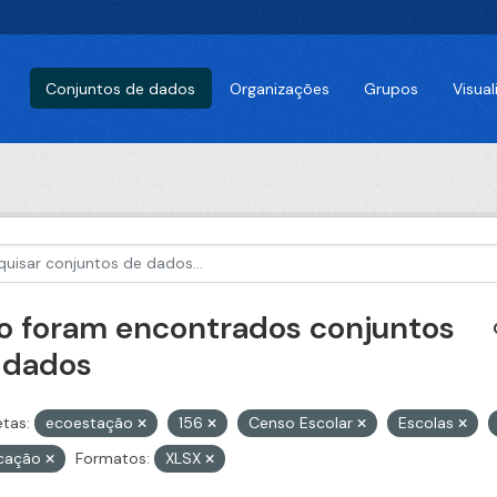
Conjuntos de dados
Organizações
Grupos
Visua
o foram encontrados conjuntos
 dados
etas:
ecoestação
156
Censo Escolar
Escolas
cação
Formatos:
XLSX