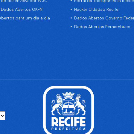
a do desenvolvedor W3C
Portal da Transparência Recife
e Dados Abertos OKFN
Hacker Cidadão Recife
bertos para um dia a dia
Dados Abertos Governo Feder
Dados Abertos Pernambuco