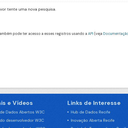
avor tente uma nova pesquisa.
ambém pode ter acesso a esses registros usando a
API
(veja
Documentação
is e Vídeos
Links de Interesse
 de Dados Abertos W3C
Hub de Dados Recife
 do desenvolvedor W3C
Inovação Aberta Recife