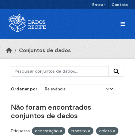
Ir para o conteúdo principal
Entrar
Contato
Conjuntos de dados
Ordenar por
Não foram encontrados
conjuntos de dados
Etiquetas:
ecoestação
transito
coleta