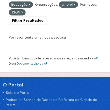
Educação
Organizações:
emprel
Formatos:
JSON
Filtrar Resultados
Por favor tente uma nova pesquisa.
Você também pode ter acesso a esses registros usando a
API
(veja
Documentação da API
).
O Portal
Sobre o Portal
Padrão de Serviço de Dados da Prefeitura da Cidade de
Recife