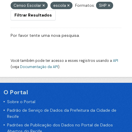
Censo Escolar
escola
Formatos:
SHP
Filtrar Resultados
Por favor tente uma nova pesquisa.
Você também pode ter acesso a esses registros usando a
API
(veja
Documentação da API
).
O Portal
Sobre o Portal
Padrão de Serviço de Dados da Prefeitura da Cidade de
Recife
Padrões de Publicação dos Dados no Portal de Dados
Abertos do Recife