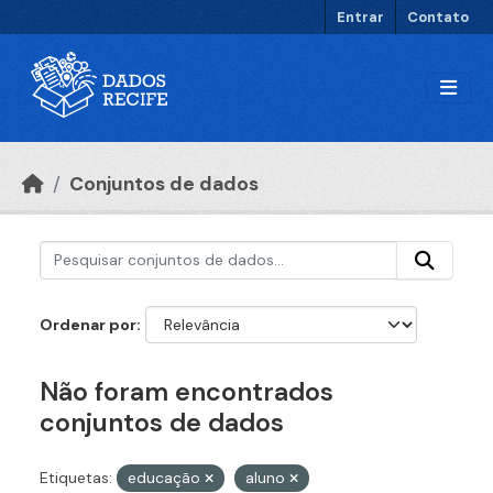
Ir para o conteúdo principal
Entrar
Contato
Conjuntos de dados
Ordenar por
Não foram encontrados
conjuntos de dados
Etiquetas:
educação
aluno