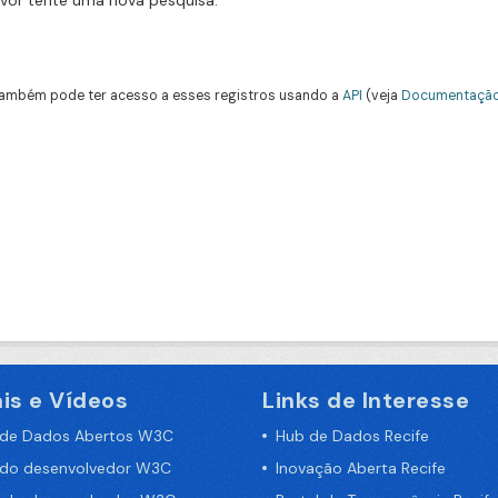
avor tente uma nova pesquisa.
ambém pode ter acesso a esses registros usando a
API
(veja
Documentação
is e Vídeos
Links de Interesse
 de Dados Abertos W3C
Hub de Dados Recife
 do desenvolvedor W3C
Inovação Aberta Recife