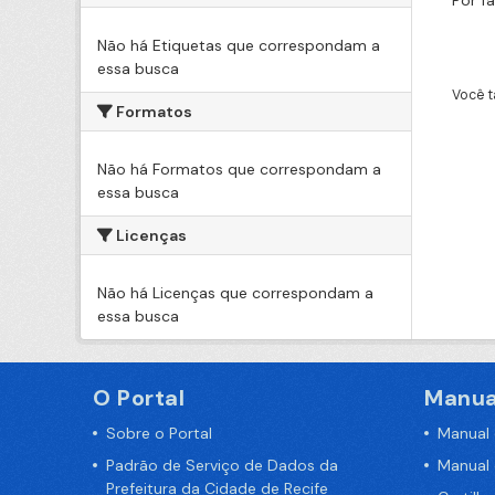
Por f
Não há Etiquetas que correspondam a
essa busca
Você t
Formatos
Não há Formatos que correspondam a
essa busca
Licenças
Não há Licenças que correspondam a
essa busca
O Portal
Manua
Sobre o Portal
Manual
Padrão de Serviço de Dados da
Manual
Prefeitura da Cidade de Recife