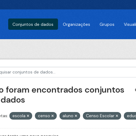
Conjuntos de dados
Organizações
Grupos
Visua
o foram encontrados conjuntos
 dados
etas:
escola
censo
aluno
Censo Escolar
edu