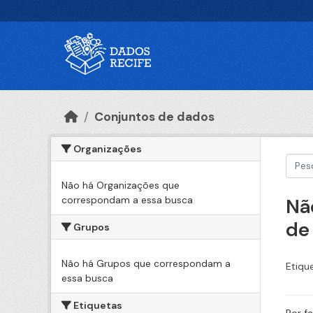
Ir para o conteúdo principal
Conjuntos de dados
Organizações
Não há Organizações que
correspondam a essa busca
Nã
de
Grupos
Não há Grupos que correspondam a
Etiqu
essa busca
Etiquetas