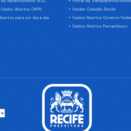
a do desenvolvedor W3C
Portal da Transparência Recife
e Dados Abertos OKFN
Hacker Cidadão Recife
bertos para um dia a dia
Dados Abertos Governo Feder
Dados Abertos Pernambuco