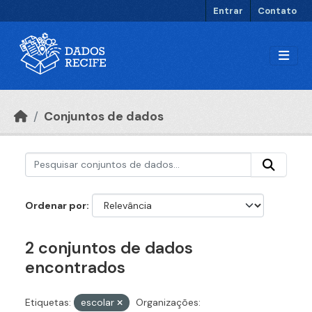
Ir para o conteúdo principal
Entrar
Contato
Conjuntos de dados
Ordenar por
2 conjuntos de dados
encontrados
Etiquetas:
escolar
Organizações: