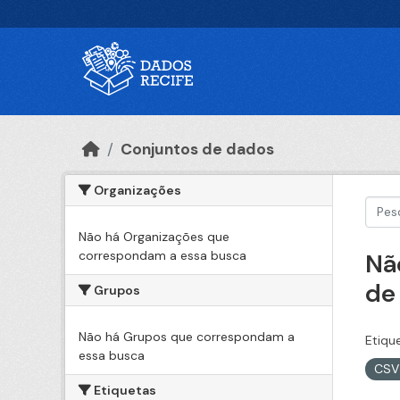
Ir para o conteúdo principal
Conjuntos de dados
Organizações
Não há Organizações que
correspondam a essa busca
Nã
de
Grupos
Não há Grupos que correspondam a
Etiqu
essa busca
CS
Etiquetas