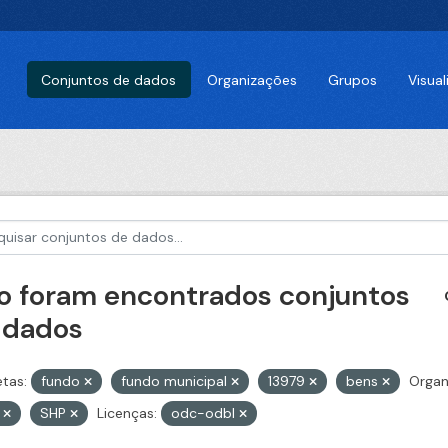
Conjuntos de dados
Organizações
Grupos
Visua
o foram encontrados conjuntos
 dados
etas:
fundo
fundo municipal
13979
bens
Organ
V
SHP
Licenças:
odc-odbl