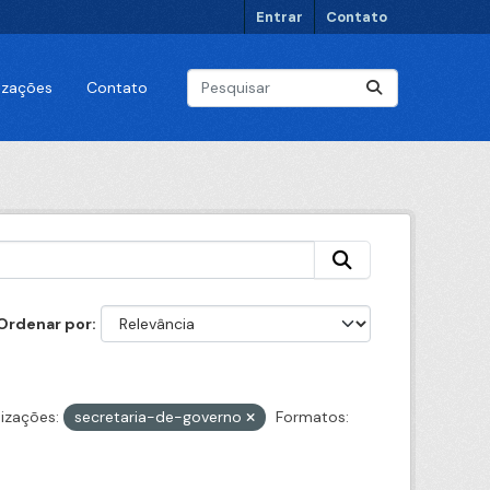
Entrar
Contato
lizações
Contato
Ordenar por
izações:
secretaria-de-governo
Formatos: