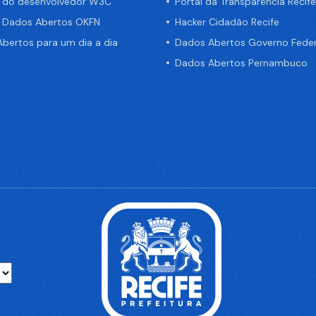
a do desenvolvedor W3C
Portal da Transparência Recife
e Dados Abertos OKFN
Hacker Cidadão Recife
bertos para um dia a dia
Dados Abertos Governo Feder
Dados Abertos Pernambuco