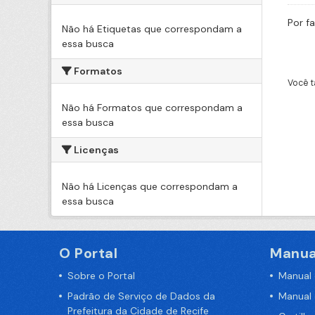
Por f
Não há Etiquetas que correspondam a
essa busca
Formatos
Você t
Não há Formatos que correspondam a
essa busca
Licenças
Não há Licenças que correspondam a
essa busca
O Portal
Manua
Sobre o Portal
Manual
Padrão de Serviço de Dados da
Manual
Prefeitura da Cidade de Recife