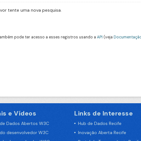
avor tente uma nova pesquisa.
ambém pode ter acesso a esses registros usando a
API
(veja
Documentação
is e Vídeos
Links de Interesse
 de Dados Abertos W3C
Hub de Dados Recife
 do desenvolvedor W3C
Inovação Aberta Recife