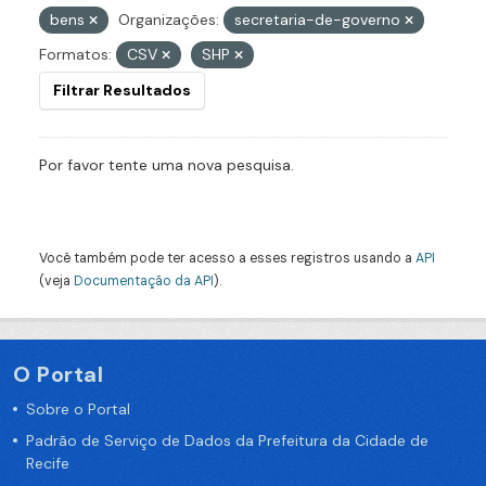
bens
Organizações:
secretaria-de-governo
Formatos:
CSV
SHP
Filtrar Resultados
Por favor tente uma nova pesquisa.
Você também pode ter acesso a esses registros usando a
API
(veja
Documentação da API
).
O Portal
Sobre o Portal
Padrão de Serviço de Dados da Prefeitura da Cidade de
Recife