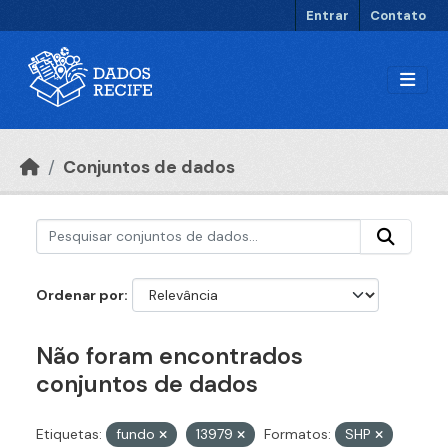
Ir para o conteúdo principal
Entrar
Contato
Conjuntos de dados
Ordenar por
Não foram encontrados
conjuntos de dados
Etiquetas:
fundo
13979
Formatos:
SHP