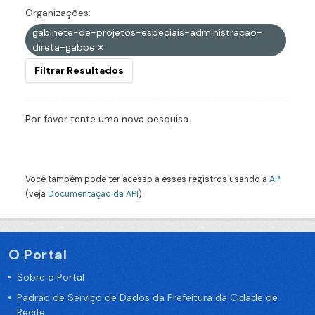
Organizações:
gabinete-de-projetos-especiais-administracao-
direta-gabpe
Filtrar Resultados
Por favor tente uma nova pesquisa.
Você também pode ter acesso a esses registros usando a
API
(veja
Documentação da API
).
O Portal
Sobre o Portal
Padrão de Serviço de Dados da Prefeitura da Cidade de
Recife