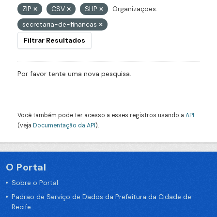
ZIP
CSV
SHP
Organizações:
secretaria-de-financas
Filtrar Resultados
Por favor tente uma nova pesquisa.
Você também pode ter acesso a esses registros usando a
API
(veja
Documentação da API
).
O Portal
Sobre o Portal
Padrão de Serviço de Dados da Prefeitura da Cidade de
Recife