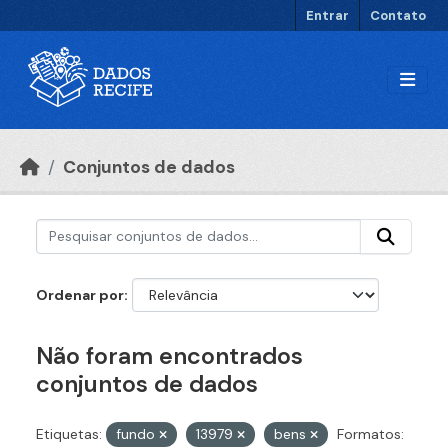
Ir para o conteúdo principal
Entrar
Contato
Conjuntos de dados
Ordenar por
Não foram encontrados
conjuntos de dados
Etiquetas:
fundo
13979
bens
Formatos: