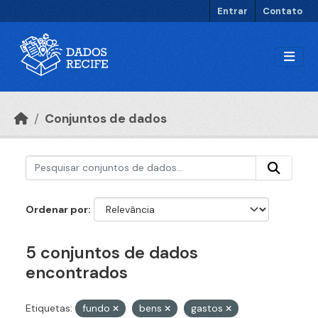
Ir para o conteúdo principal
Entrar
Contato
Conjuntos de dados
Ordenar por
5 conjuntos de dados
encontrados
Etiquetas:
fundo
bens
gastos