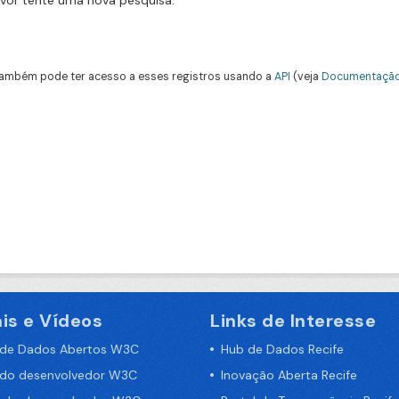
avor tente uma nova pesquisa.
ambém pode ter acesso a esses registros usando a
API
(veja
Documentação
is e Vídeos
Links de Interesse
 de Dados Abertos W3C
Hub de Dados Recife
 do desenvolvedor W3C
Inovação Aberta Recife