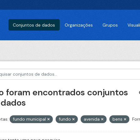
Conjuntos de dados
Organizações
Grupos
Visua
o foram encontrados conjuntos
 dados
etas:
fundo municipal
fundo
avenida
bens
For