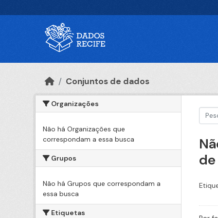
Ir para o conteúdo principal
Conjuntos de dados
Organizações
Não há Organizações que
correspondam a essa busca
Nã
de
Grupos
Não há Grupos que correspondam a
Etiqu
essa busca
Etiquetas