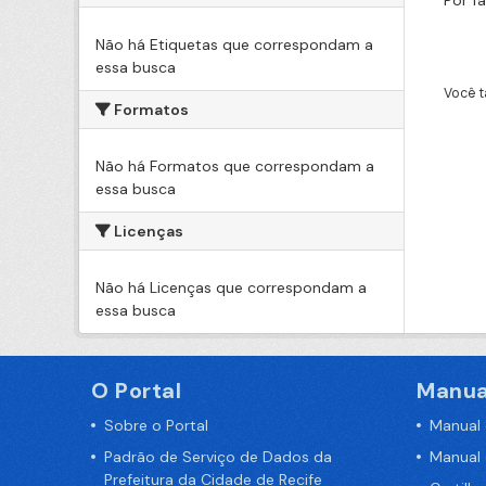
Por f
Não há Etiquetas que correspondam a
essa busca
Você t
Formatos
Não há Formatos que correspondam a
essa busca
Licenças
Não há Licenças que correspondam a
essa busca
O Portal
Manua
Sobre o Portal
Manual
Padrão de Serviço de Dados da
Manual
Prefeitura da Cidade de Recife