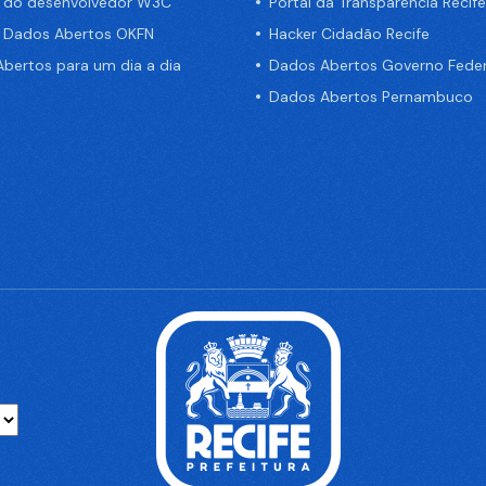
a do desenvolvedor W3C
Portal da Transparência Recife
e Dados Abertos OKFN
Hacker Cidadão Recife
bertos para um dia a dia
Dados Abertos Governo Feder
Dados Abertos Pernambuco